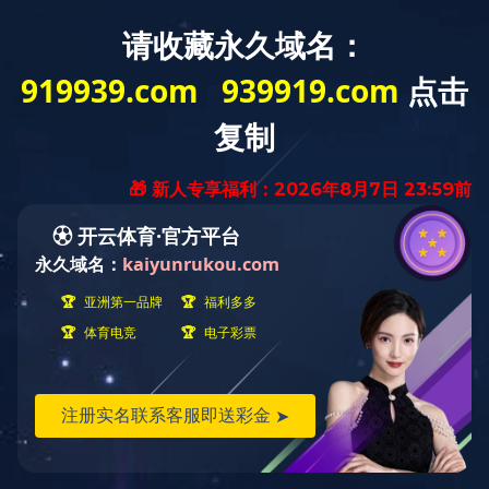
首页
乐鱼(中国) /
乐鱼(中国)
乐鱼(中国)
咨询专线：
项经理：13476791578
王经理：18507123033
邮箱：2237906751@qq.c
Q Q：2237906751
公司地址： 武汉东西湖新
13476791578
18507123033
地址：湖北省武汉市东西湖区台商投资
区